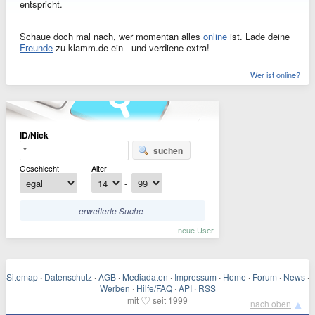
entspricht.
Schaue doch mal nach, wer momentan alles
online
ist.
Lade deine
Freunde
zu klamm.de ein - und verdiene extra!
Wer ist online?
ID/Nick
suchen
Geschlecht
Alter
-
erweiterte Suche
neue User
Sitemap
·
Datenschutz
·
AGB
·
Mediadaten
·
Impressum
·
Home
·
Forum
·
News
·
Werben
·
Hilfe/FAQ
·
API
·
RSS
♡
mit
seit 1999
▲
nach oben