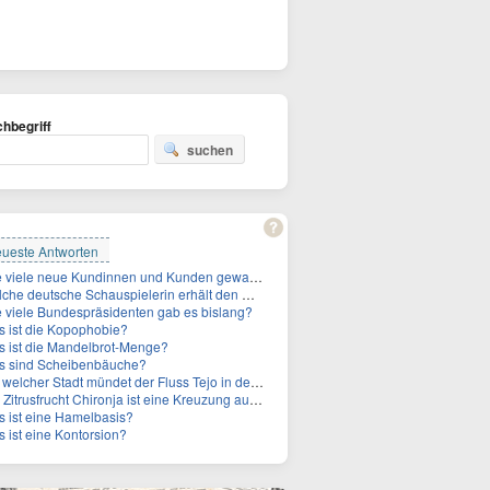
hbegriff
suchen
ueste Antworten
Wie viele neue Kundinnen und Kunden gewann MagentaTV allein durch die WM hinzu?
e deutsche Schauspielerin erhält den Deutschen Kulturpolitikpreis?
 viele Bundespräsidenten gab es bislang?
 ist die Kopophobie?
 ist die Mandelbrot-Menge?
s sind Scheibenbäuche?
welcher Stadt mündet der Fluss Tejo in den Atlantik?
itrusfrucht Chironja ist eine Kreuzung aus welchen Früchten?
 ist eine Hamelbasis?
 ist eine Kontorsion?