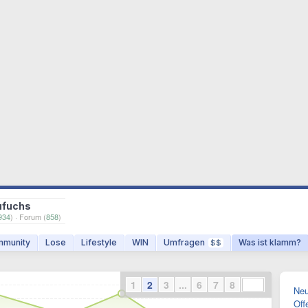
ufuchs
934
) · Forum (
858
)
munity
Lose
Lifestyle
WIN
Umfragen
Was ist klamm?
$$
1
2
3
...
6
7
8
Neu
Off