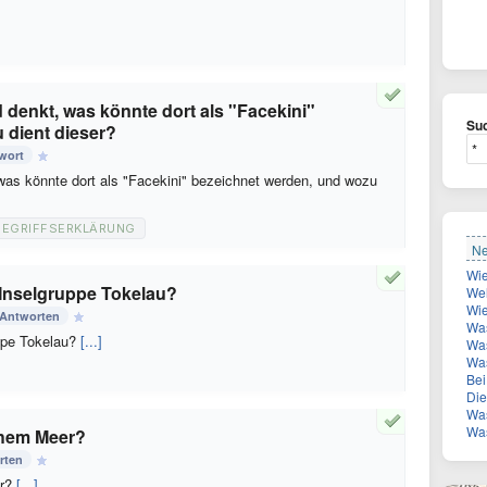
denkt, was könnte dort als "Facekini"
Suc
 dient dieser?
wort
as könnte dort als "Facekini" bezeichnet werden, und wozu
BEGRIFFSERKLÄRUNG
Ne
e Inselgruppe Tokelau?
Welch
Wie
 Antworten
Was
uppe Tokelau?
[...]
Was
Wa
Bei 
Die Z
Was
Was
chem Meer?
rten
er?
[...]