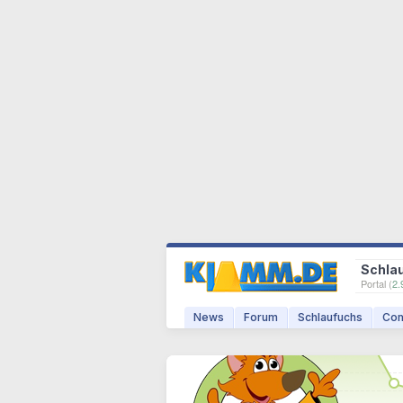
Schla
Portal (
2.
News
Forum
Schlaufuchs
Com