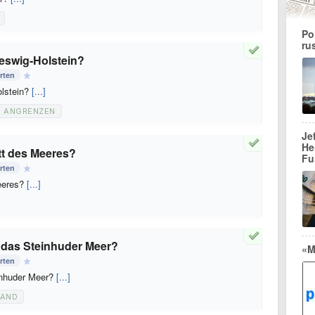
Po
ru
eswig-Holstein?
rten
olstein?
[...]
ANGRENZEN
Je
He
tt des Meeres?
Fu
rten
Meeres?
[...]
 das Steinhuder Meer?
«M
rten
inhuder Meer?
[...]
LAND