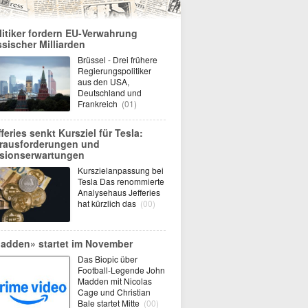
litiker fordern EU-Verwahrung
ssischer Milliarden
Brüssel - Drei frühere
Regierungspolitiker
aus den USA,
Deutschland und
Frankreich
(01)
fferies senkt Kursziel für Tesla:
rausforderungen und
sionserwartungen
Kurszielanpassung bei
Tesla Das renommierte
Analysehaus Jefferies
hat kürzlich das
(00)
adden» startet im November
Das Biopic über
Football-Legende John
Madden mit Nicolas
Cage und Christian
Bale startet Mitte
(00)