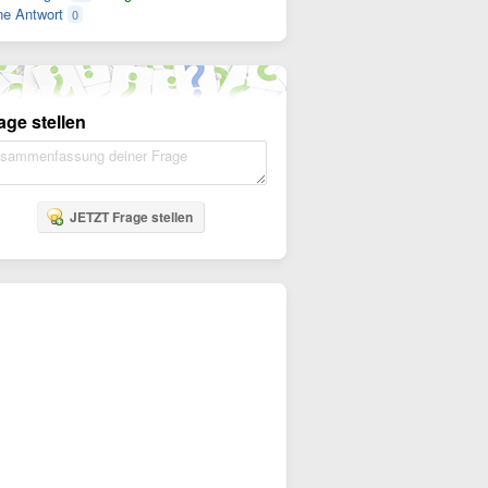
e Antwort
0
age stellen
JETZT Frage stellen