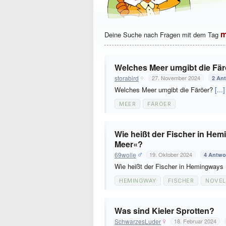
m
Deine Suche nach Fragen mit dem Tag
Welches Meer umgibt die Fä
storabird
27. November 2024
2 An
Welches Meer umgibt die Färöer?
[...]
MEER
FÄRÖER
Wie heißt der Fischer in He
Meer«?
69wolle
19. Oktober 2024
4 Antwo
Wie heißt der Fischer in Hemingways
HEMINGWAY
FISCHER
NOVEL
Was sind Kieler Sprotten?
SchwarzesLuder
18. Februar 2024