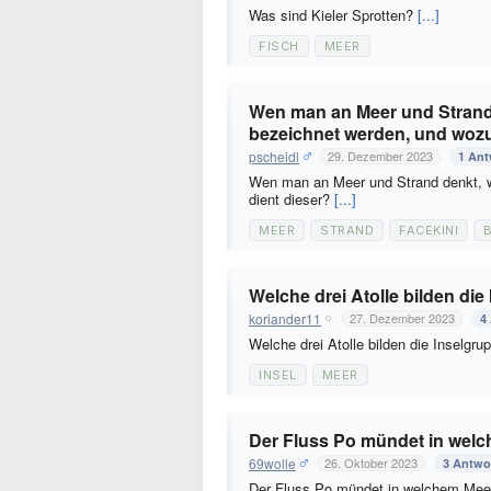
Was sind Kieler Sprotten?
[...]
FISCH
MEER
Wen man an Meer und Strand 
bezeichnet werden, und wozu
pscheidl
29. Dezember 2023
1 Ant
Wen man an Meer und Strand denkt, w
dient dieser?
[...]
MEER
STRAND
FACEKINI
Welche drei Atolle bilden di
koriander11
27. Dezember 2023
4
Welche drei Atolle bilden die Inselgr
INSEL
MEER
Der Fluss Po mündet in wel
69wolle
26. Oktober 2023
3 Antwo
Der Fluss Po mündet in welchem Me