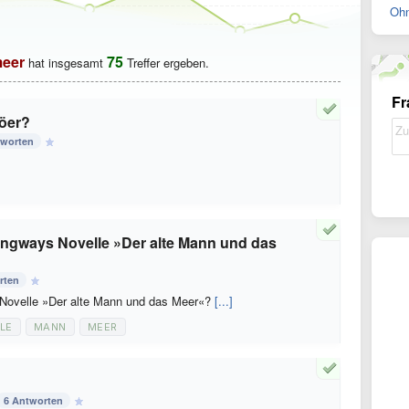
Ohn
eer
75
hat insgesamt
Treffer ergeben.
Fr
röer?
tworten
mingways Novelle »Der alte Mann und das
rten
 Novelle »Der alte Mann und das Meer«?
[...]
LE
MANN
MEER
6 Antworten