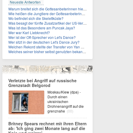
Neueste Antworten
Warum breitet sich die Gottesanbeterinnen hierzulande immer weiter aus?
Wie heißen die Jungtiere der Gottesanbeterinnen?
Wo befindet sich die Skelettküste?
Was besagt der fünfte Zusatzartikel der US-Verfassung, auf den sich Fauci berief?
Was ist das Besondere am Puncak Jaya?
Wer war Karl Liebknecht?
Wer ist der Off-Sprecher von Let's Dance?
Wer sitzt in der deutschen Let's Dance Jury?
Welchen Rekord stellte der Transfer von Yan Diomande zudem auf?
Welches seiner bisher selbst genutzten bekannten Gebäude verpachtet der Vatikan nun?
Verletzte bei Angriff auf russische
Grenzstadt Belgorod
Moskau/Kiew (dpa) -
Durch einen
ukrainischen
Drohnenangriff auf die
grenznahe
(00)
Britney Spears rechnet mit ihren Eltern
ab: 'Ich ging zwei Monate lang auf die