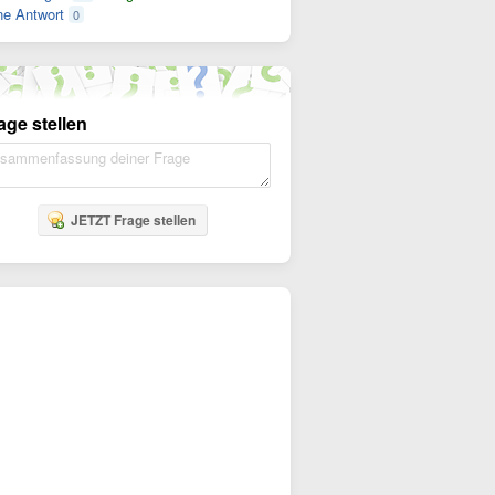
e Antwort
0
age stellen
JETZT Frage stellen