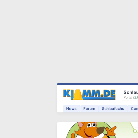
Schla
Portal (
2.
News
Forum
Schlaufuchs
Com