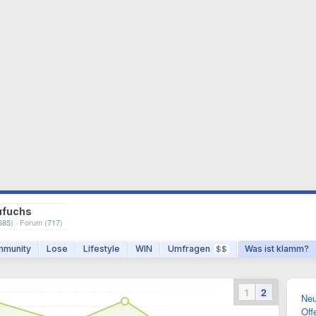
ufuchs
685
) · Forum (
717
)
munity
Lose
Lifestyle
WIN
Umfragen
Was ist klamm?
$$
1
2
Neu
Off