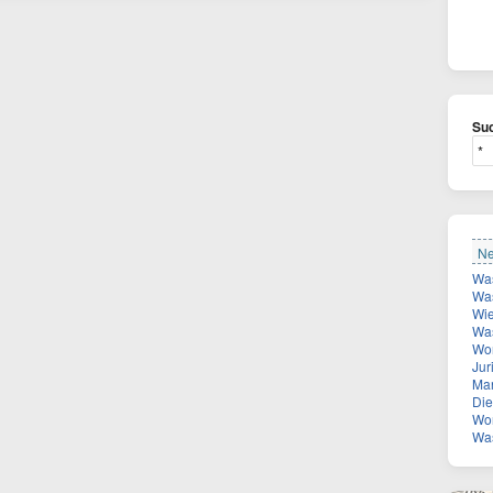
Suc
Ne
Was
Was
Wie vie
Was
Wona
Juri
Man suche
Diese 
Wor
Was