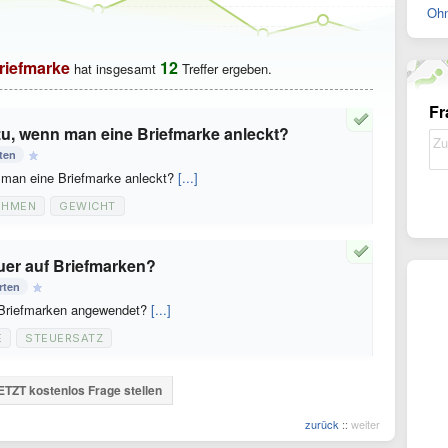
Ohn
riefmarke
12
hat insgesamt
Treffer ergeben.
Fr
zu, wenn man eine Briefmarke anleckt?
ten
 man eine Briefmarke anleckt?
[...]
EHMEN
GEWICHT
uer auf Briefmarken?
rten
 Briefmarken angewendet?
[...]
E
STEUERSATZ
ETZT kostenlos Frage stellen
zurück
::
weiter