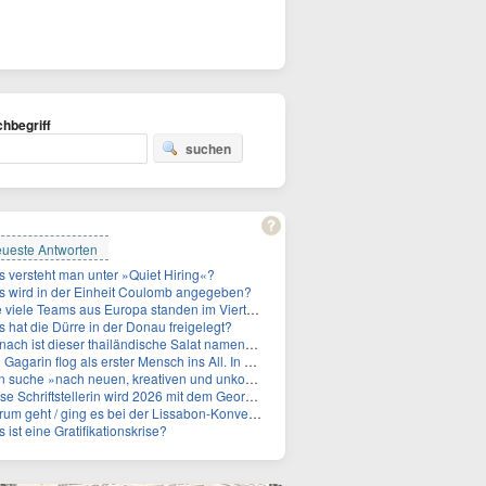
hbegriff
suchen
ueste Antworten
 versteht man unter »Quiet Hiring«?
 wird in der Einheit Coulomb angegeben?
le Teams aus Europa standen im Viertelfinale der Fußball-WM 2026 in Mexiko, den USA und Kanada?
 hat die Dürre in der Donau freigelegt?
ch ist dieser thailändische Salat namens Nam Tok benannt?
 Gagarin flog als erster Mensch ins All. In welchem Jahr?
 »nach neuen, kreativen und unkonventionellen« Ideen im Umgang mit dem Iran, schrieb das US-Militär. An wen?
Schriftstellerin wird 2026 mit dem Georg-Büchner-Preis ausgezeichnet. Wie heißt sie?
um geht / ging es bei der Lissabon-Konvention?
 ist eine Gratifikationskrise?