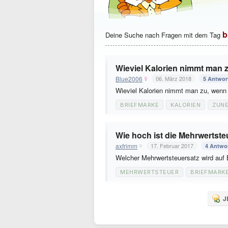
b
Deine Suche nach Fragen mit dem Tag
Wieviel Kalorien nimmt man 
Blue2006
06. März 2018
5 Antwor
Wieviel Kalorien nimmt man zu, wenn
BRIEFMARKE
KALORIEN
ZUN
Wie hoch ist die Mehrwertste
axfrimm
17. Februar 2017
4 Antwo
Welcher Mehrwertsteuersatz wird auf
MEHRWERTSTEUER
BRIEFMARK
J