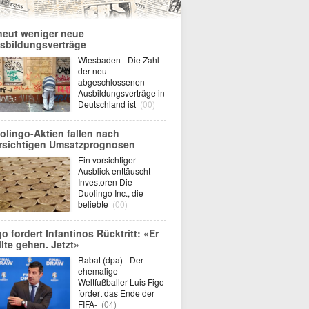
neut weniger neue
sbildungsverträge
Wiesbaden - Die Zahl
der neu
abgeschlossenen
Ausbildungsverträge in
Deutschland ist
(00)
olingo-Aktien fallen nach
rsichtigen Umsatzprognosen
Ein vorsichtiger
Ausblick enttäuscht
Investoren Die
Duolingo Inc., die
beliebte
(00)
go fordert Infantinos Rücktritt: «Er
llte gehen. Jetzt»
Rabat (dpa) - Der
ehemalige
Weltfußballer Luis Figo
fordert das Ende der
FIFA-
(04)