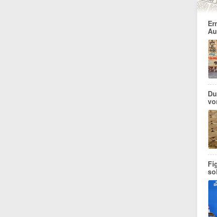
Er
Au
Du
vo
Fi
so