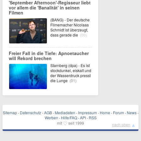
'September Afternoon'-Regisseur liebt
vor allem die 'Banalität' in seinen
Filmen
(BANG) - Der deutsche
Filmemacher Nicolaas
Schmidt ist überzeugt,
dass gerade die
(00)
Freier Fall in die Tiefe: Apnoetaucher
will Rekord brechen
Starnberg (dpa) - Es ist
stockdunkel, eiskalt und
der Wasserdruck presst
die Lunge
(01)
Sitemap
·
Datenschutz
·
AGB
·
Mediadaten
·
Impressum
·
Home
·
Forum
·
News
·
Werben
·
Hilfe/FAQ
·
API
·
RSS
♡
mit
seit 1999
▲
nach oben