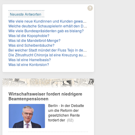
Neueste Antworten
Wie viele neue Kundinnen und Kunden gewann MagentaTV allein durch die WM hinzu?
Welche deutsche Schauspielerin erhält den Deutschen Kulturpolitikpreis?
Wie viele Bundespräsidenten gab es bislang?
Was ist die Kopophobie?
Was ist die Mandelbrot-Menge?
Was sind Scheibenbäuche?
Bei welcher Stadt mündet der Fluss Tejo in den Atlantik?
Die Zitrusfrucht Chironja ist eine Kreuzung aus welchen Früchten?
Was ist eine Hamelbasis?
Was ist eine Kontorsion?
Wirtschaftsweiser fordert niedrigere
Beamtenpensionen
Berlin - In der Debatte
um die Reform der
gesetzlichen Rente
fordert der
(02)