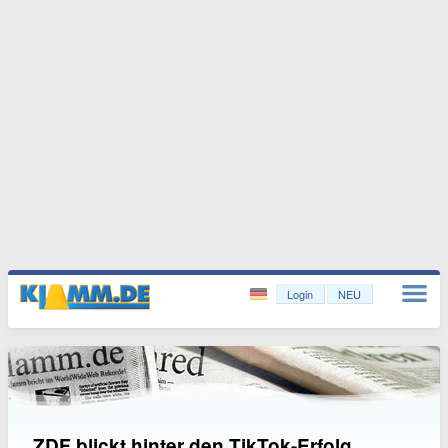
Login
NEU
ZDF blickt hinter den TikTok-Erfolg