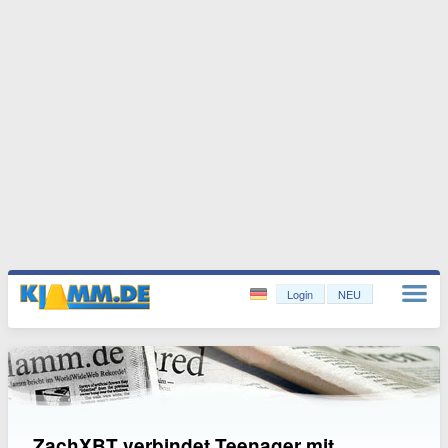
Login
NEU
ZachXBT verbindet Teenager mit