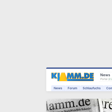
News
Portal (
2.
News
Forum
Schlaufuchs
Com