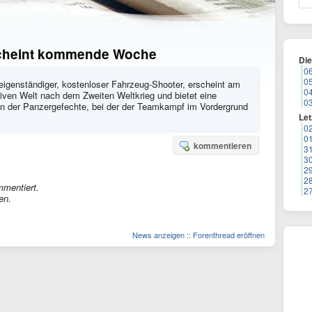
scheint kommende Woche
Di
0
0
igenständiger, kostenloser Fahrzeug-Shooter, erscheint am
0
tiven Welt nach dem Zweiten Weltkrieg und bietet eine
0
ion der Panzergefechte, bei der der Teamkampf im Vordergrund
Let
0
0
kommentieren
3
3
2
2
mmentiert.
2
en.
News anzeigen
::
Forenthread eröffnen