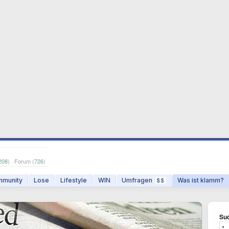
208
) · Forum (
726
)
munity
Lose
Lifestyle
WIN
Umfragen
Was ist klamm?
$$
Suc