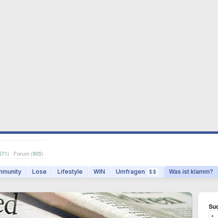
671
) · Forum (
905
)
munity
Lose
Lifestyle
WIN
Umfragen
Was ist klamm?
$$
Suc