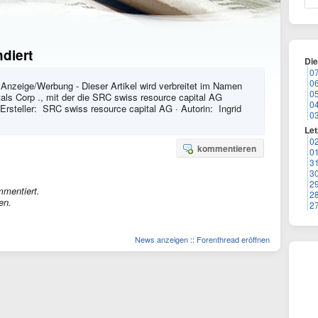
diert
Di
0
0
 Anzeige/Werbung - Dieser Artikel wird verbreitet im Namen
0
ls Corp ., mit der die SRC swiss resource capital AG
0
 Ersteller: SRC swiss resource capital AG · Autorin: Ingrid
0
Let
0
kommentieren
0
3
3
2
mmentiert.
2
en.
2
News anzeigen
::
Forenthread eröffnen