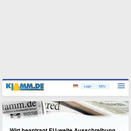
Login
NEU
Wirt beantragt EU-weite Ausschreibung