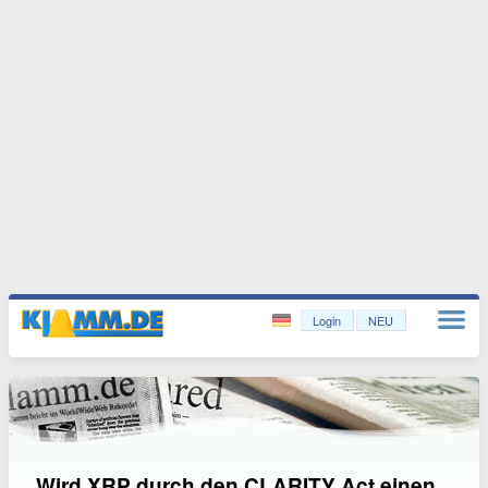
Login
NEU
Wird XRP durch den CLARITY Act einen