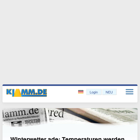
Login
NEU
Winterwetter ade: Temperaturen werden