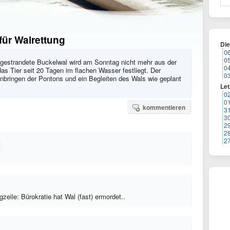
für Walrettung
Di
0
0
e gestrandete Buckelwal wird am Sonntag nicht mehr aus der
0
das Tier seit 20 Tagen im flachen Wasser festliegt. Der
0
nbringen der Pontons und ein Begleiten des Wals wie geplant
Let
0
0
kommentieren
3
3
2
2
2
zeile: Bürokratie hat Wal (fast) ermordet..