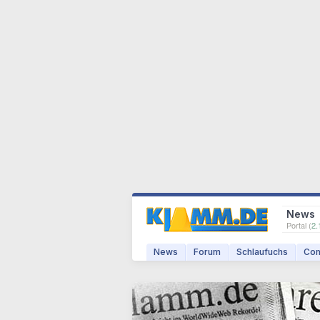
News
Portal (
2.
News
Forum
Schlaufuchs
Com