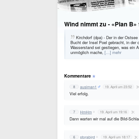
Wind nimmt zu - «Plan B» 
Kirchdorf (dpa) - Der in der Ostse
Bucht der Insel Poel gebracht, in der 
Wasserstand sei gestiegen, was ein A
unmöglich mache,
[…] mehr
Kommentare
ausiman1
8
19. April um 23:52
Viel erfolg.
HmHm
7
19. April um 19:16
Dann warten wir mal auf die Bild-Schlag
storabird
6
19. April um 18:17