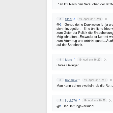
Plan B? Nach den Versuchen der letzt
Stoer
5
19. April um 16:50
@
3
: Genau deine Denkweise ist ja urs
sich hinvegetiert...Eine ähnliche Idee 
zum Geier der Politik die Entscheidun
Möglichkeiten...Entweder er kommt wied
zum Atemzug und ertrinkt quasi...Auch
auf der Sandbank.
Marc
4
19. April um 16:25
Gutes Gelingen.
KonsulW
3
19. April um 12:11
Man kann schon zweifeln, ob die Rettu
truck676
2
19. April um 10:58
@
1
Der Rettungsversuch!