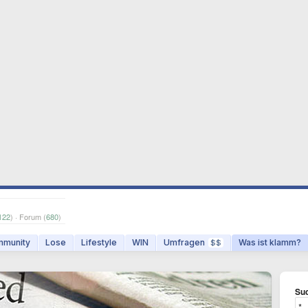
122
) · Forum (
680
)
munity
Lose
Lifestyle
WIN
Umfragen
Was ist klamm?
$$
Suc