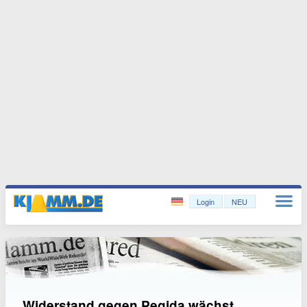
Login
NEU
Widerstand gegen Pegida wächst