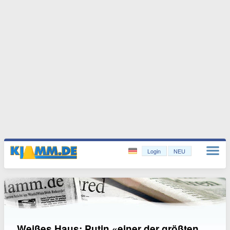
Login
NEU
Weißes Haus: Putin «einer der größten