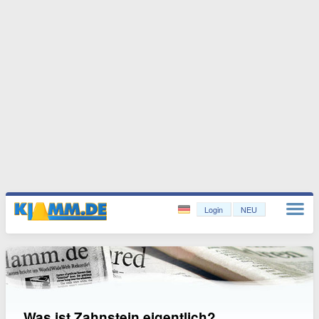
Login
NEU
Was ist Zahnstein eigentlich?