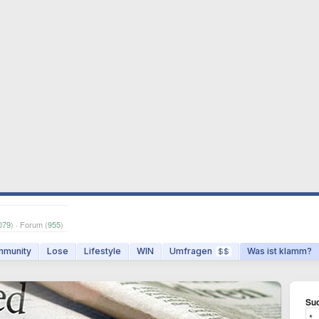
079
) · Forum (
955
)
munity
Lose
Lifestyle
WIN
Umfragen
Was ist klamm?
$$
Suc