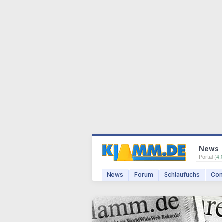
News
Portal (
4.
News
Forum
Schlaufuchs
Com