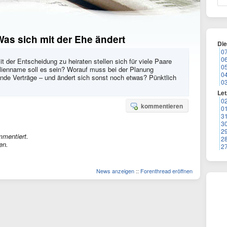
as sich mit der Ehe ändert
Di
0
0
it der Entscheidung zu heiraten stellen sich für viele Paare
0
lienname soll es sein? Worauf muss bei der Planung
0
ende Verträge – und ändert sich sonst noch etwas? Pünktlich
0
Let
0
kommentieren
0
3
3
2
mmentiert.
2
en.
2
News anzeigen
::
Forenthread eröffnen