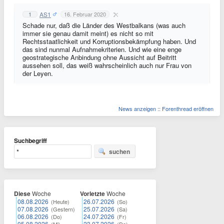
AS1
1
16. Februar 2020
Schade nur, daß die Länder des Westbalkans (was auch
immer sie genau damit meint) es nicht so mit
Rechtsstaatlichkeit und Korruptionsbekämpfung haben. Und
das sind nunmal Aufnahmekriterien. Und wie eine enge
geostrategische Anbindung ohne Aussicht auf Beitritt
aussehen soll, das weiß wahrscheinlich auch nur Frau von
der Leyen.
News anzeigen
::
Forenthread eröffnen
Suchbegriff
suchen
Diese
Woche
Vorletzte
Woche
08.08.2026
26.07.2026
(Heute)
(So)
07.08.2026
25.07.2026
(Gestern)
(Sa)
06.08.2026
24.07.2026
(Do)
(Fr)
05.08.2026
23.07.2026