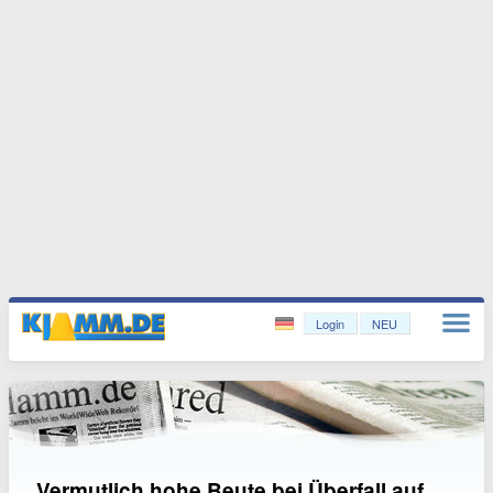
Login
NEU
Vermutlich hohe Beute bei Überfall auf