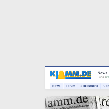
News
Portal (
2.
News
Forum
Schlaufuchs
Com