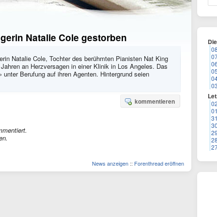
gerin Natalie Cole gestorben
Di
0
0
erin Natalie Cole, Tochter des berühmten Pianisten Nat King
0
65 Jahren an Herzversagen in einer Klinik in Los Angeles. Das
0
 unter Berufung auf ihren Agenten. Hintergrund seien
0
0
Let
kommentieren
0
0
3
3
mmentiert.
2
en.
2
2
News anzeigen
::
Forenthread eröffnen