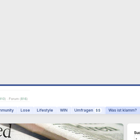
910
) · Forum (
816
)
munity
Lose
Lifestyle
WIN
Umfragen
Was ist klamm?
$$
Suc