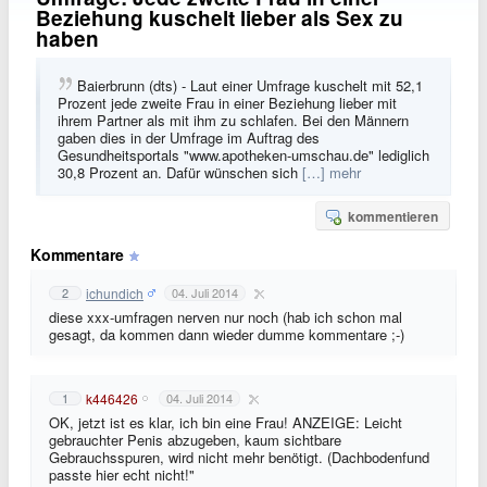
Beziehung kuschelt lieber als Sex zu
haben
Baierbrunn (dts) - Laut einer Umfrage kuschelt mit 52,1
Prozent jede zweite Frau in einer Beziehung lieber mit
ihrem Partner als mit ihm zu schlafen. Bei den Männern
gaben dies in der Umfrage im Auftrag des
Gesundheitsportals "www.apotheken-umschau.de" lediglich
30,8 Prozent an. Dafür wünschen sich
[…] mehr
kommentieren
Kommentare
ichundich
2
04. Juli 2014
diese xxx-umfragen nerven nur noch (hab ich schon mal
gesagt, da kommen dann wieder dumme kommentare ;-)
k446426
1
04. Juli 2014
OK, jetzt ist es klar, ich bin eine Frau! ANZEIGE: Leicht
gebrauchter Penis abzugeben, kaum sichtbare
Gebrauchsspuren, wird nicht mehr benötigt. (Dachbodenfund
passte hier echt nicht!"