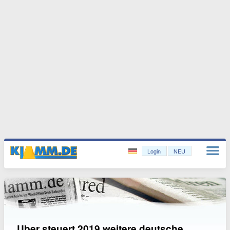
Login
NEU
Uber steuert 2019 weitere deutsche