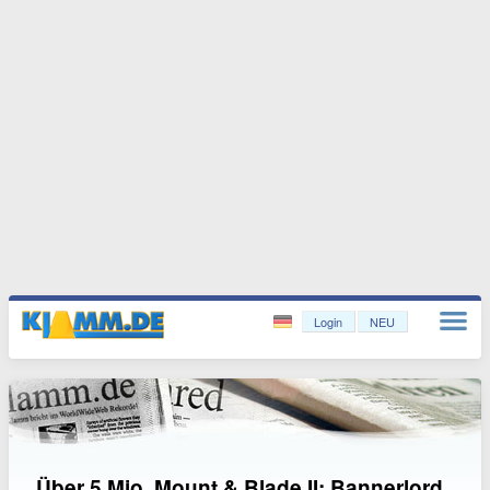
Login
NEU
Über 5 Mio. Mount & Blade II: Bannerlord