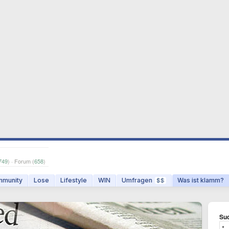
749
) · Forum (
658
)
munity
Lose
Lifestyle
WIN
Umfragen
Was ist klamm?
$$
Suc