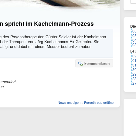
en spricht im Kachelmann-Prozess
Di
0
0
g des Psychotherapeuten Günter Seidler ist der Kachelmann-
0
st der Therapeut von Jörg Kachelmanns Ex-Geliebter. Sie
0
waltigt und dabei mit einem Messer bedroht zu haben.
Let
0
0
kommentieren
3
3
2
2
mmentiert.
2
en.
News anzeigen
::
Forenthread eröffnen