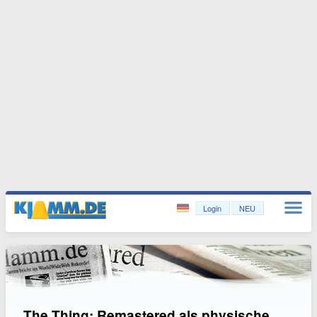
Login
NEU
The Thing: Remastered als physische