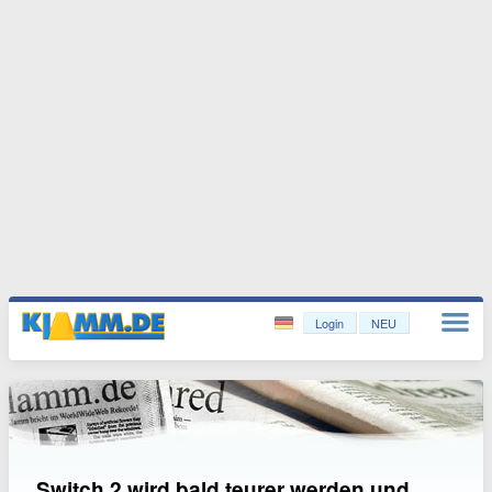
Login
NEU
Switch 2 wird bald teurer werden und