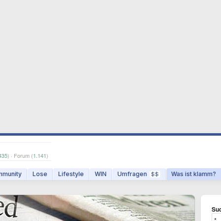
435
) · Forum (
1.141
)
munity
Lose
Lifestyle
WIN
Umfragen
Was ist klamm?
$$
Suc