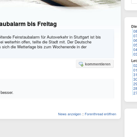
taubalarm bis Freitag
Di
0
0
eltende Feinstaubalarm für Autoverkehr in Stuttgart ist bis
0
i weiterhin offen, teilte die Stadt mit. Der Deutsche
0
ss sich die Wetterlage bis zum Wochenende in der
0
0
Let
kommentieren
0
0
3
3
2
2
 besser.
2
News anzeigen
::
Forenthread eröffnen