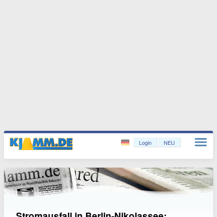
Login
NEU
Stromausfall in Berlin-Nikolassee: