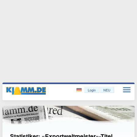
Login
NEU
Statistiker: «Exportweltmeister»-Titel