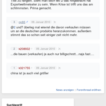
Titel zu rangeln. Sieht man doch wo D das hingebracht hat
Exportweltmeiseter zu sein. Wenn Krise ist trifft uns das am
schlimmsten. Prima gemacht.
pp86
3
09. Januar 2010
@
2
und? überleg mal wieviel die davon verkaufen müssen
um an die deutschen produkte heranzukommen. außerdem
stimmt das so schon seit einiger zeit nicht mehr.
k208932
2
09. Januar 2010
...die bauen (verkaufen) ja auch nur billigschrott...naja fast....
k321755
1
09. Januar 2010
china ist ja auch viel größer
News anzeigen
::
Forenthread eröffnen
Suchbegriff