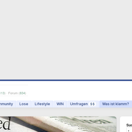
113
) · Forum (
834
)
munity
Lose
Lifestyle
WIN
Umfragen
Was ist klamm?
$$
Suc