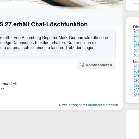
OS 27 erhält Chat-Löschfunktion
Di
0
0
letter von Bloomberg Reporter Mark Gurman wird die neue
0
chtige Datenschutzfunktion erhalten. Nutzer sollen die
0
ufe automatisch löschen zu lassen. Trotz der langen
0
0
Let
kommentieren
0
0
3
3
mmentiert.
2
en.
2
2
News anzeigen
::
Forenthread eröffnen