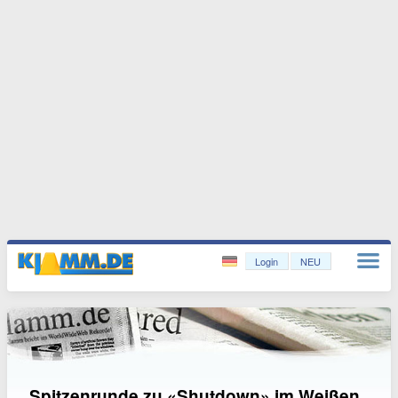
Login
NEU
Spitzenrunde zu «Shutdown» im Weißen