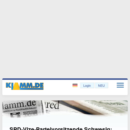
Login
NEU
SPD-Vize-Parteivorsitzende Schwesig: