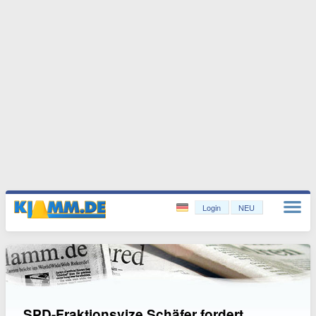
Login
NEU
SPD-Fraktionsvize Schäfer fordert