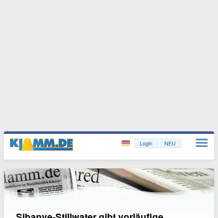
Login
NEU
Sibanye-Stillwater gibt vorläufige