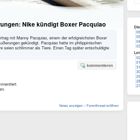
ungen: Nike kündigt Boxer Pacquiao
Di
0
0
ertrag mit Manny Pacquiao, einem der erfolgreichsten Boxer
0
Äußerungen gekündigt. Pacquiao hatte im philippinischen
0
 seien schlimmer als Tiere. Einen Tag später entschuldigte
Let
0
0
kommentieren
3
3
2
2
mmentiert.
2
en.
News anzeigen
::
Forenthread eröffnen