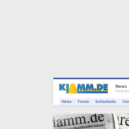
News
Portal (
2.
News
Forum
Schlaufuchs
Com