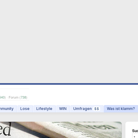
540
) · Forum (
738
)
munity
Lose
Lifestyle
WIN
Umfragen
Was ist klamm?
$$
Suc