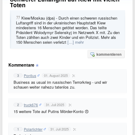
Toten
Kiew/Moskau (dpa) - Durch einen schweren russischen
Luftangriff sind in der ukrainischen Hauptstadt Kiew
mindestens 16 Menschen getötet worden. Das teilte
Präsident Wolodymyr Selenskyj im Netzwerk X mit. Zu den
Toten zählten auch zwei Kinder und ein Polizist. Mehr als
150 Menschen seien verletzt
[…] mehr
kommentieren
Kommentare
Pontius
3
01. August 2025
Business as usual im russischen Terrorkrieg - und wir
schauen weiter nahezu tatenlos zu.
truck676
2
31. Juli 2025
15 weitere Tote auf Putins Mörder-Konto 😠
Polarlichter
1
31. Juli 2025