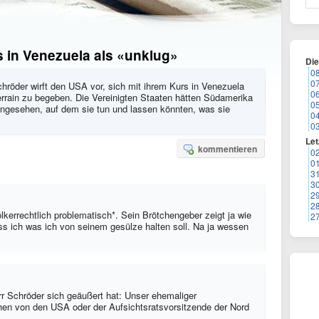
s in Venezuela als «unklug»
Di
0
0
Schröder wirft den USA vor, sich mit ihrem Kurs in Venezuela
0
errain zu begeben. Die Vereinigten Staaten hätten Südamerika
0
 angesehen, auf dem sie tun und lassen könnten, was sie
0
0
Let
kommentieren
0
0
3
3
2
2
ölkerrechtlich problematisch*. Sein Brötchengeber zeigt ja wie
2
s ich was ich von seinem gesülze halten soll. Na ja wessen
err Schröder sich geäußert hat: Unser ehemaliger
en von den USA oder der Aufsichtsratsvorsitzende der Nord