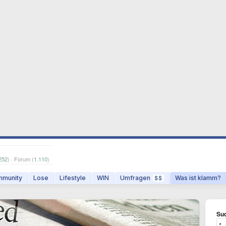
252
) · Forum (
1.110
)
munity
Lose
Lifestyle
WIN
Umfragen
Was ist klamm?
$$
Suc