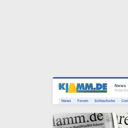
News
Portal (
5.
News
Forum
Schlaufuchs
Com