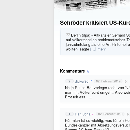
Schröder kritisiert US-Kur
Berlin (dpa) - Altkanzler Gerhard 
auf völkerrechtlich problematisches T
jahrzehntelang als eine Art Hinterhof
wollten, sagte
[…] mehr
Kommentare
dicker36
2
02. Februar 2019
Na ja Putins Bettvorleger redet von *v
man mit Völkerrecht umgeht. Also weis
Brot ich ess .....
Han.Scha
1
02. Februar 2019
Für mich ist es wichtig, was für ein H
Bundeskanzler mit Absetzungsversuch
Stream AG bzw. Rosneft?