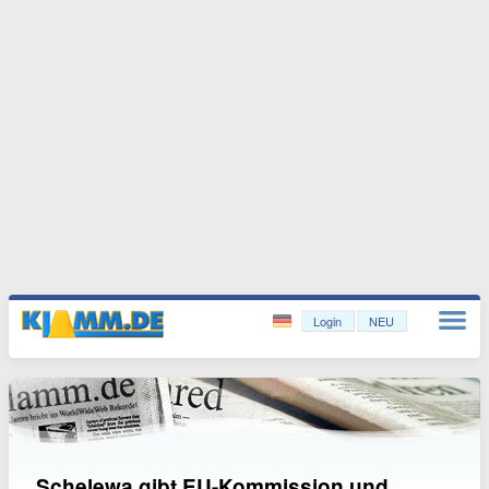
Login
NEU
Schelewa gibt EU-Kommission und