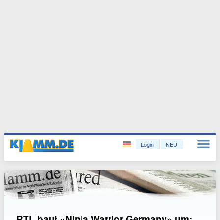
Login
NEU
RTL baut «Ninja Warrior Germany» um: