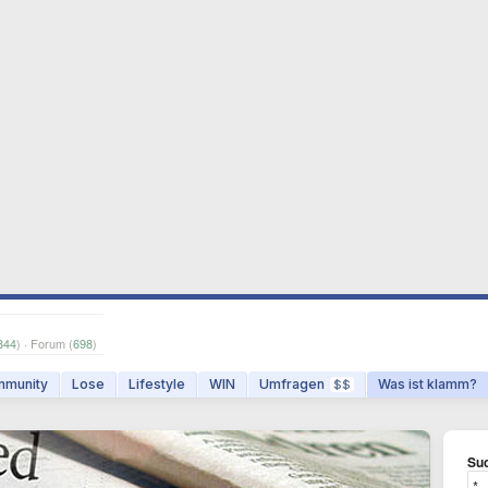
844
) · Forum (
698
)
munity
Lose
Lifestyle
WIN
Umfragen
Was ist klamm?
$$
Suc