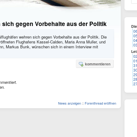
sich gegen Vorbehalte aus der Politik
Di
0
0
alflughäfen wehren sich gegen Vorbehalte aus der Politik. Die
0
röffneten Flughafens Kassel-Calden, Maria Anna Muller, und
0
hn, Markus Bunk, wünschen sich in einem Interview mit
Let
0
0
kommentieren
3
3
2
2
mmentiert.
2
en.
News anzeigen
::
Forenthread eröffnen