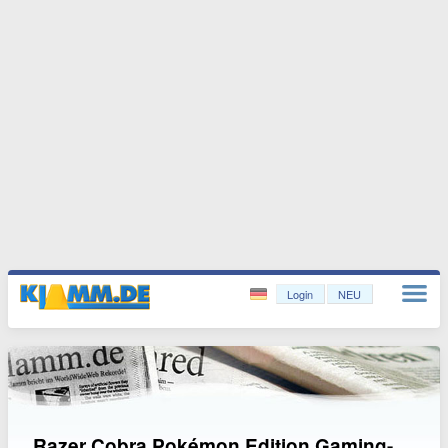
Login
NEU
Razer Cobra Pokémon Edition Gaming-