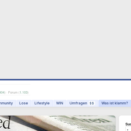
404
) · Forum (
1.103
)
munity
Lose
Lifestyle
WIN
Umfragen
Was ist klamm?
$$
Suc