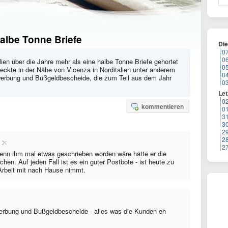
 halbe Tonne Briefe
Di
0
0
lien über die Jahre mehr als eine halbe Tonne Briefe gehortet
0
tdeckte in der Nähe von Vicenza in Norditalien unter anderem
0
erbung und Bußgeldbescheide, die zum Teil aus dem Jahr
0
Let
0
kommentieren
0
3
3
2
2
2
Wenn ihm mal etwas geschrieben worden wäre hätte er die
en. Auf jeden Fall ist es ein guter Postbote - ist heute zu
Arbeit mit nach Hause nimmt.
rbung und Bußgeldbescheide - alles was die Kunden eh