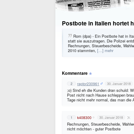
Postbote in Italien hortet
Rom (dpa) - Ein Postbote hat in Ita
statt sie auszutragen. Die Polizei en
Rechnungen, Steuerbescheide, Wahlw
2010 stammten,
[…] mehr
Kommentare
raptor230961
2
30. Januar 2018
;o) Sind eh die Kunden dran schuld: 
Post nicht nach Hause schleppen brauch
Tage nicht mehr normal, das man die 
k408300
1
30. Januar 2018
Rechnungen, Steuerbescheide, Wahlwe
nicht möchten - guter Postbote