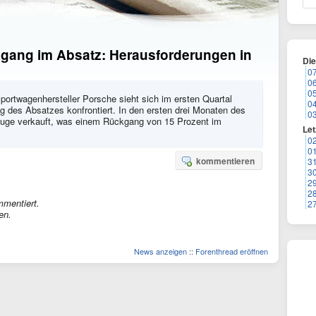
gang im Absatz: Herausforderungen in
Di
0
0
0
ortwagenhersteller Porsche sieht sich im ersten Quartal
0
g des Absatzes konfrontiert. In den ersten drei Monaten des
0
euge verkauft, was einem Rückgang von 15 Prozent im
Let
0
0
kommentieren
3
3
2
2
mmentiert.
2
en.
News anzeigen
::
Forenthread eröffnen