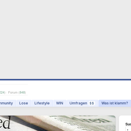
224
) · Forum (
848
)
munity
Lose
Lifestyle
WIN
Umfragen
Was ist klamm?
$$
Suc