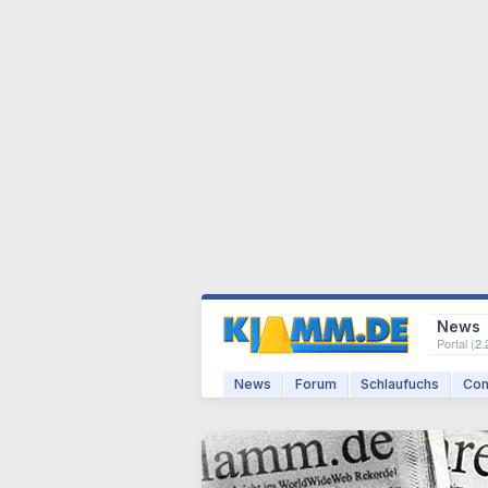
News
Portal (
2.
News
Forum
Schlaufuchs
Com