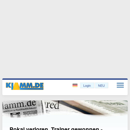
Login
NEU
Pokal verloren, Trainer gewonnen -