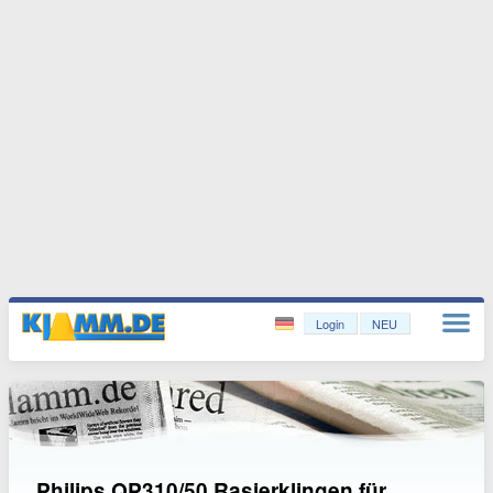
Login
NEU
Philips QP310/50 Rasierklingen für