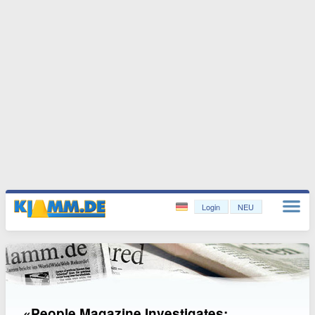
Login
NEU
«People Magazine Investigates: