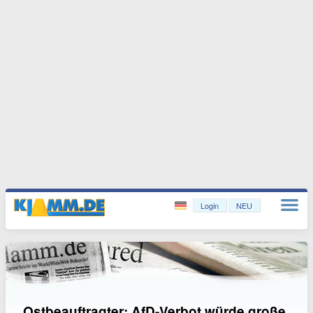
Login
NEU
Ostbeauftragter: AfD-Verbot würde große