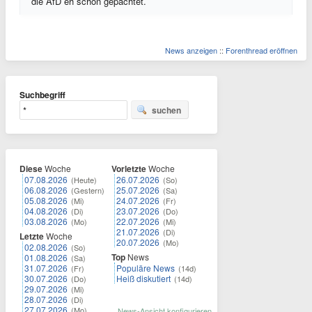
die AfD eh schon gepachtet.
News anzeigen
::
Forenthread eröffnen
Suchbegriff
suchen
Diese
Woche
Vorletzte
Woche
07.08.2026
26.07.2026
(Heute)
(So)
06.08.2026
25.07.2026
(Gestern)
(Sa)
05.08.2026
24.07.2026
(Mi)
(Fr)
04.08.2026
23.07.2026
(Di)
(Do)
03.08.2026
22.07.2026
(Mo)
(Mi)
21.07.2026
(Di)
Letzte
Woche
20.07.2026
(Mo)
02.08.2026
(So)
Top
News
01.08.2026
(Sa)
31.07.2026
Populäre News
(Fr)
(14d)
30.07.2026
Heiß diskutiert
(Do)
(14d)
29.07.2026
(Mi)
28.07.2026
(Di)
27.07.2026
(Mo)
News-Ansicht konfigurieren