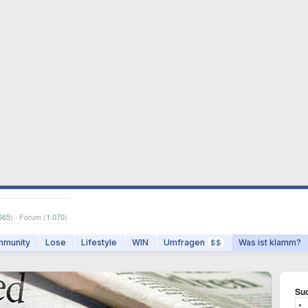
665
) · Forum (
1.070
)
munity
Lose
Lifestyle
WIN
Umfragen
Was ist klamm?
$$
Suc