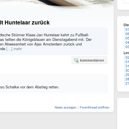
olt Huntelaar zurück
Di
0
0
ndische Stürmer Klaas-Jan Huntelaar kehrt zu Fußball-
0
as teilten die Königsblauen am Dienstagabend mit. Der
0
ren Abwesenheit von Ajax Amsterdam zurück und
0
Ende
[…] mehr
Let
0
kommentieren
0
3
3
2
2
2
also Schalke vor dem Abstieg retten.
News anzeigen
::
Forenthread eröffnen