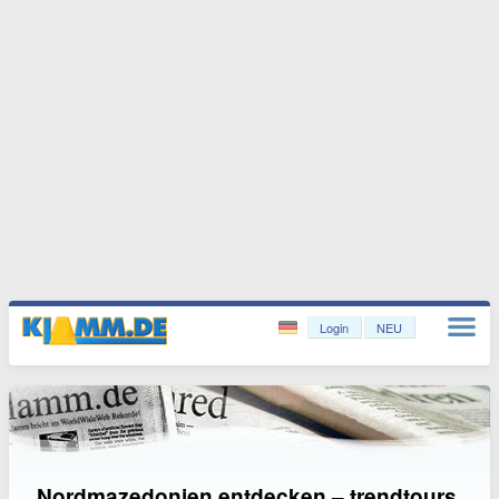
Login
NEU
Nordmazedonien entdecken – trendtours