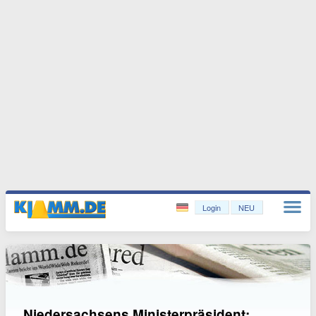
Login
NEU
Niedersachsens Ministerpräsident: