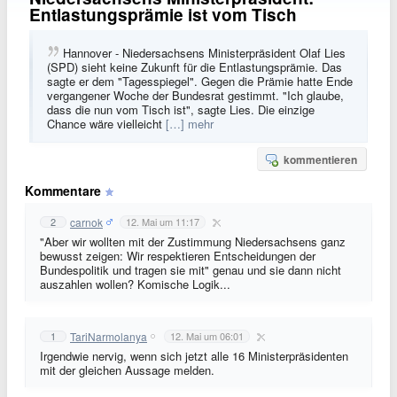
Entlastungsprämie ist vom Tisch
Hannover - Niedersachsens Ministerpräsident Olaf Lies
(SPD) sieht keine Zukunft für die Entlastungsprämie. Das
sagte er dem "Tagesspiegel". Gegen die Prämie hatte Ende
vergangener Woche der Bundesrat gestimmt. "Ich glaube,
dass die nun vom Tisch ist", sagte Lies. Die einzige
Chance wäre vielleicht
[…] mehr
kommentieren
Kommentare
carnok
2
12. Mai um 11:17
"Aber wir wollten mit der Zustimmung Niedersachsens ganz
bewusst zeigen: Wir respektieren Entscheidungen der
Bundespolitik und tragen sie mit" genau und sie dann nicht
auszahlen wollen? Komische Logik...
TariNarmolanya
1
12. Mai um 06:01
Irgendwie nervig, wenn sich jetzt alle 16 Ministerpräsidenten
mit der gleichen Aussage melden.